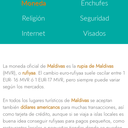
Moneda
Enchufes
Religión
Seguridad
Internet
Visados
La moneda oficial de
Maldivas
es la
rupia de Maldivas
(MVR), o
rufiyaa
. El cambio euro-rufiyaa suele oscilar entre 1
EUR- 16 MVR ó 1 EUR-17 MVR, pero siempre puede variar
según los mercados.
En todos los lugares turísticos de
Maldivas
se aceptan
también
dólares americanos
para muchas transacciones, así
como tarjeta de crédito, aunque si se viaja a islas locales es
buena idea conseguir rufiyaas para pagos pequeños, como
restaurantes locales o pequeñas tiendas donde se pueden