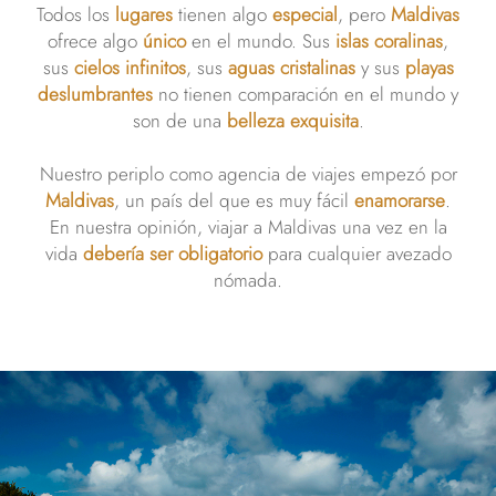
Todos los
lugares
tienen algo
especial
, pero
Maldivas
ofrece algo
único
en el mundo. Sus
islas coralinas
,
sus
cielos infinitos
, sus
aguas cristalinas
y sus
playas
deslumbrantes
no tienen comparación en el mundo y
son de una
belleza exquisita
.
Nuestro periplo como agencia de viajes empezó por
Maldivas
, un país del que es muy fácil
enamorarse
.
En nuestra opinión, viajar a Maldivas una vez en la
vida
debería ser obligatorio
para cualquier avezado
nómada.