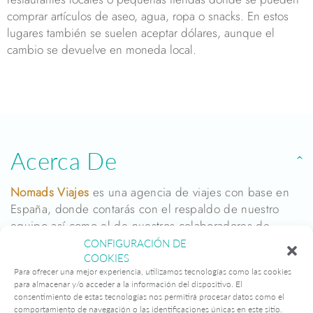
comprar artículos de aseo, agua, ropa o snacks. En estos
lugares también se suelen aceptar dólares, aunque el
cambio se devuelve en moneda local.
Acerca De
Nomads Viajes
es una agencia de viajes con base en
España, donde contarás con el respaldo de nuestro
equipo así como el de nuestros colaboradores de
confianza en todos nuestros destinos.
CONFIGURACIÓN DE
Nuestros itinerarios son 100% personalizables y están
COOKIES
Para ofrecer una mejor experiencia, utilizamos tecnologías como las cookies
diseñados con absoluta dedicación
, poniendo toda
para almacenar y/o acceder a la información del dispositivo. El
nuestra experiencia en cuidar hasta el más mínimo
consentimiento de estas tecnologías nos permitirá procesar datos como el
detalle para que disfrutes de un
viaje único e
comportamiento de navegación o las identificaciones únicas en este sitio.