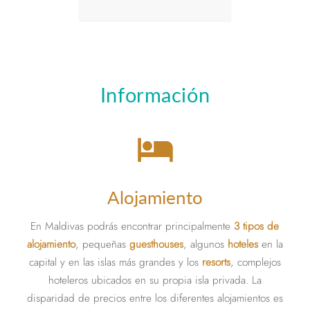
marina.
crist
arrec
Maldiva
espera 
prop
Información
alo
especta
hotel
Alojamiento
En Maldivas podrás encontrar principalmente
3 tipos de
alojamiento
, pequeñas
guesthouses
, algunos
hoteles
en la
capital y en las islas más grandes y los
resorts
, complejos
hoteleros ubicados en su propia isla privada. La
disparidad de precios entre los diferentes alojamientos es