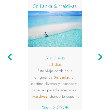
Sri Lanka & Maldivas
Bal
keyboard_arrow_left
keyboard_arrow_right
Maldivas
11 días
Este viaje combina la
Descubr
enigmática
Sri Lanka
, un
donde l
destino diverso y fascinante,
entrelaz
con las paradisíacas islas
Cada rin
Maldivas
, donde te espera
invita a
un perfecto mar azul
su
inco
2.390€
Desde
De
turquesa y una rica vida
Finaliza 