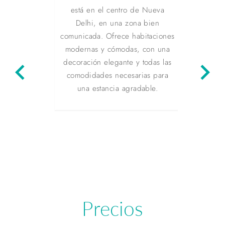
está en el centro de Nueva
Delhi, en una zona bien
T
comunicada. Ofrece habitaciones
modernas y cómodas, con una
El 
decoración elegante y todas las
keyboard_arrow_left
keyboard_arrow_right
Jaipu
comodidades necesarias para
de Ja
una estancia agradable.
Ma
modern
TV y m
e
resta
que
Precios