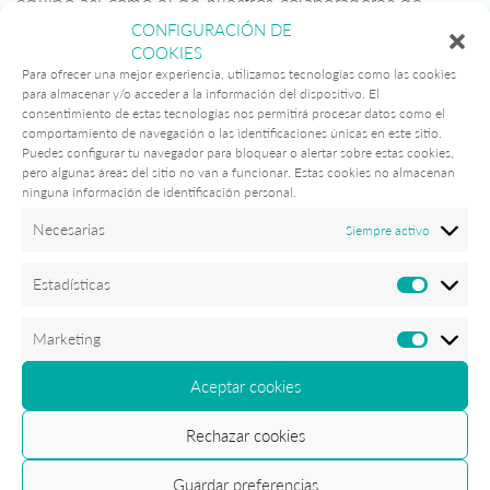
equipo así como el de nuestros colaboradores de
confianza en todos nuestros destinos.
CONFIGURACIÓN DE
Nuestros itinerarios son 100% personalizables y están
COOKIES
Para ofrecer una mejor experiencia, utilizamos tecnologías como las cookies
diseñados con absoluta dedicación
, poniendo toda
para almacenar y/o acceder a la información del dispositivo. El
nuestra experiencia en cuidar hasta el más mínimo
consentimiento de estas tecnologías nos permitirá procesar datos como el
detalle para que disfrutes de un
viaje único e
comportamiento de navegación o las identificaciones únicas en este sitio.
Puedes configurar tu navegador para bloquear o alertar sobre estas cookies,
inolvidable
.
pero algunas áreas del sitio no van a funcionar. Estas cookies no almacenan
¡Ponte en contacto con nosotros para que te ayudemos
ninguna información de identificación personal.
a preparar tu viaje!
Necesarias
Siempre activo
Nomads Viajes
Estadísticas
Datos
Marketing
Aceptar cookies
Rechazar cookies
Guardar preferencias