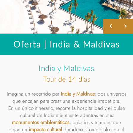
Oferta | India & Maldivas
India y Maldivas
Tour de 14 días
Imagina un recorrido por
India y Maldivas
: dos universos
que encajan para crear una experiencia irrepetible.
En un único itinerario, recorre la hospitalidad y el pulso
cultural de India mientras te adentras en sus
monumentos emblemáticos
, palacios y templos que
dejan un
impacto cultural
duradero. Complétalo con el