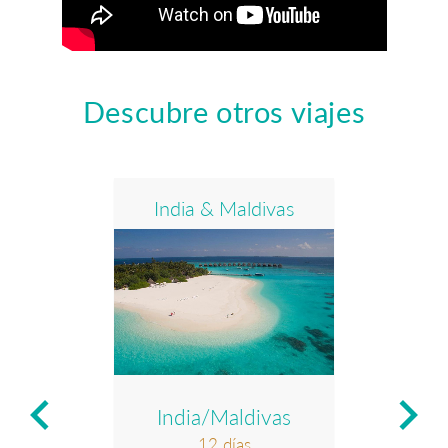
Descubre otros viajes
India & Maldivas
De Du
keyboard_arrow_left
keyboard_arrow_right
Pení
India/Maldivas
12 días