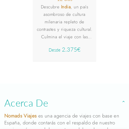
En est
Descubre
India
, un país
Árab
asombroso de cultura
fascina
milenaria repleto de
cont
contrastes y riqueza cultural.
impresio
Culmina el viaje con las
Acabar
inigualables playas de
2.375€
De
Desde
lujoso r
Maldivas
, donde el lujo y el
con vista
relax te esperan.
Acerca De
Nomads Viajes
es una agencia de viajes con base en
España, donde contarás con el respaldo de nuestro